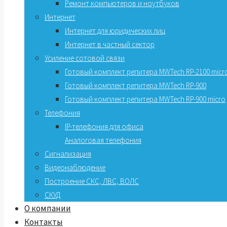
Ремонт компьютеров и ноутбуков
Интернет
Интернет для юридических лиц
Интернет в частный сектор
Усиление сотовой связи
Готовый комплект репитера MWTech RP-2100 micr
Готовый комплект репитера MWTech RP-900
Готовый комплект репитера MWTech RP-900 micro
Телефония
IP-телефония для офиса
Аналоговая телефония
Сигнализация
Видеонаблюдение
Построение СКС, ЛВС, ВОЛС
СКУД
О компании
Контакты