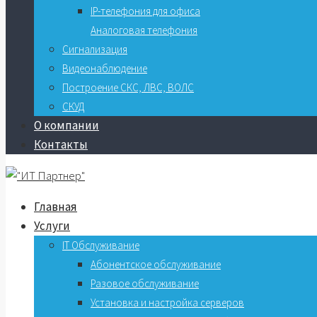
IP-телефония для офиса
Аналоговая телефония
Сигнализация
Видеонаблюдение
Построение СКС, ЛВС, ВОЛС
СКУД
О компании
Контакты
Главная
Услуги
IT Обслуживание
Абонентское обслуживание
Разовое обслуживание
Установка и настройка серверов