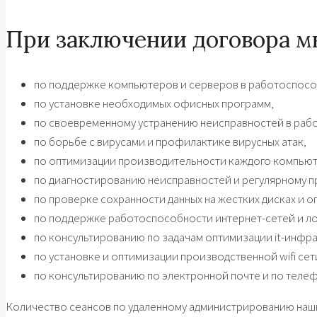
При заключении договора м
по поддержке компьютеров и серверов в работоспосо
по установке необходимых офисных программ,
по своевременному устранению неисправностей в раб
по борьбе с вирусами и профилактике вирусных атак,
по оптимизации производительности каждого компьют
по диагностированию неисправностей и регулярному 
по проверке сохранности данных на жестких дисках и 
по поддержке работоспособности интернет-сетей и ло
по консультированию по задачам оптимизации it-инфра
по установке и оптимизации производственной wifi сет
по консультированию по электронной почте и по телеф
Количество сеансов по удаленному администрированию наши