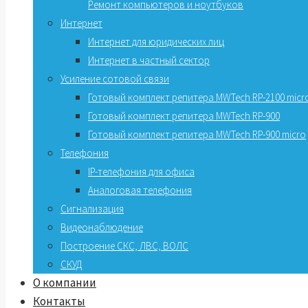
Ремонт компьютеров и ноутбуков
Интернет
Интернет для юридических лиц
Интернет в частный сектор
Усиление сотовой связи
Готовый комплект репитера MWTech RP-2100 micr
Готовый комплект репитера MWTech RP-900
Готовый комплект репитера MWTech RP-900 micro
Телефония
IP-телефония для офиса
Аналоговая телефония
Сигнализация
Видеонаблюдение
Построение СКС, ЛВС, ВОЛС
СКУД
О компании
Контакты