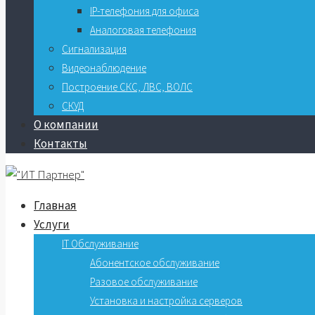
IP-телефония для офиса
Аналоговая телефония
Сигнализация
Видеонаблюдение
Построение СКС, ЛВС, ВОЛС
СКУД
О компании
Контакты
Главная
Услуги
IT Обслуживание
Абонентское обслуживание
Разовое обслуживание
Установка и настройка серверов